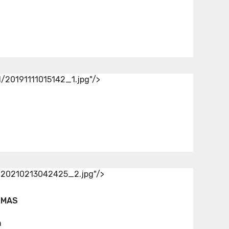
d/20191111015142_1.jpg"/>
d/20210213042425_2.jpg"/>
SMAS
n