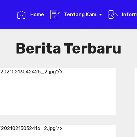
Home
Tentang Kami
Infor
Berita Terbaru
d/20210213042425_2.jpg"/>
d/20210213052416_2.jpg"/>