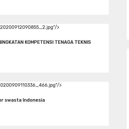
d/20200912090855_2.jpg"/>
INGKATAN KOMPETENSI TENAGA TEKNIS
/20200909110336_466.jpg"/>
or swasta Indonesia