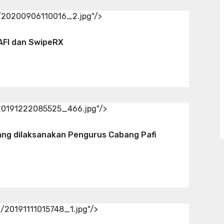
d/20200906110016_2.jpg"/>
AFI dan SwipeRX
/20191222085525_466.jpg"/>
ang dilaksanakan Pengurus Cabang Pafi
d/20191111015748_1.jpg"/>