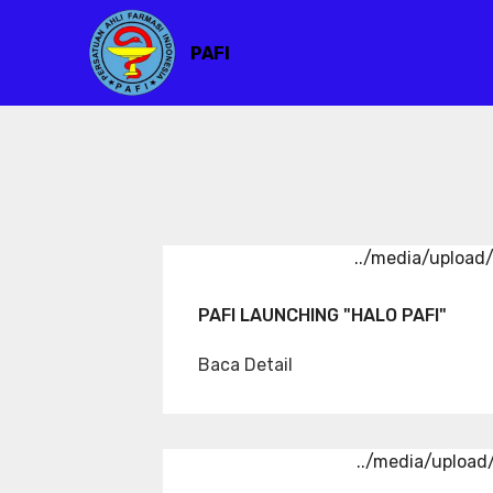
PAFI
../media/uploa
PAFI LAUNCHING "HALO PAFI"
Baca Detail
../media/uploa