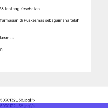
23 tentang Kesehatan
farmasian di Puskesmas sebagaimana telah
kesmas.
ni.
5030132_38.jpg);">
15030132_38.jpg"/>